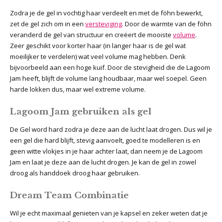
Zodra je de gel in vochtig haar verdeelt en met de föhn bewerkt,
zet de gel zich om in een
versteviging
. Door de warmte van de föhn
veranderd de gel van structuur en creëert de mooiste
volume
.
Zeer geschikt voor korter haar (in langer haar is de gel wat
moeilijker te verdelen) wat veel volume mag hebben. Denk
bijvoorbeeld aan een hoge kuif. Door de stevigheid die de Lagoom
Jam heeft, blijft de volume lang houdbaar, maar wel soepel. Geen
harde lokken dus, maar wel extreme volume.
Lagoom Jam gebruiken als gel
De Gel word hard zodra je deze aan de lucht laat drogen. Dus wil je
een gel die hard blijft, stevig aanvoelt, goed te modelleren is en
geen witte vlokjes in je haar achter laat, dan neem je de Lagoom
Jam en laat je deze aan de lucht drogen. Je kan de gel in zowel
droog als handdoek droog haar gebruiken.
Dream Team Combinatie
Wil je echt maximaal genieten van je kapsel en zeker weten dat je