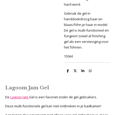
hard word.
Gebruik de gel in
handdoekdroog haar en
blaas/föhn je haar in model.
De gel is multi-functioneel en
fungeert zowel al finishing
gel als een versteviging voor
het föhnen.
150ml
D
D
S
D
e
e
h
e
l
e
a
l
e
l
r
e
n
e
n
Lagoom Jam Gel
De
Lagoon Jam
Gel is een favoriet onder de gel-gebruikers.
Deze multi-functionele gel kan niet ontbreken in je badkamer!
Aangezien de Lagoom Jam niet alleen voor gel-gebruikers is, maar