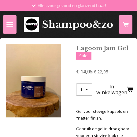
Alles voor gezond en glanzend haar!
Ga
direct
naar
Shampoo&zo
de
hoofdinhoud
Lagoom Jam Gel
Sale!
€ 14,05
€ 22,95
In
winkelwagen
Gel voor stevige kapsels en
"natte" finish.
Gebruik de gel in droog haar
voor een stevige look die