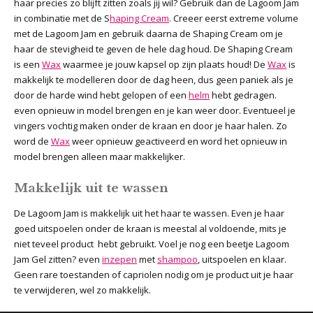
haar precies zo blijft zitten zoals jij wil? Gebruik dan de Lagoom Jam
in combinatie met de S
haping Cream
. Creeer eerst extreme volume
met de Lagoom Jam en gebruik daarna de Shaping Cream om je
haar de stevigheid te geven de hele dag houd. De Shaping Cream
is een
Wax
waarmee je jouw kapsel op zijn plaats houd! De
Wax
is
makkelijk te modelleren door de dag heen, dus geen paniek als je
door de harde wind hebt gelopen of een
helm
hebt gedragen.
even opnieuw in model brengen en je kan weer door. Eventueel je
vingers vochtig maken onder de kraan en door je haar halen. Zo
word de
Wax
weer opnieuw geactiveerd en word het opnieuw in
model brengen alleen maar makkelijker.
Makkelijk uit te wassen
De Lagoom Jam is makkelijk uit het haar te wassen. Even je haar
goed uitspoelen onder de kraan is meestal al voldoende, mits je
niet teveel product hebt gebruikt. Voel je nog een beetje Lagoom
Jam Gel zitten? even
inzepen
met
shampoo
, uitspoelen en klaar.
Geen rare toestanden of capriolen nodig om je product uit je haar
te verwijderen, wel zo makkelijk.