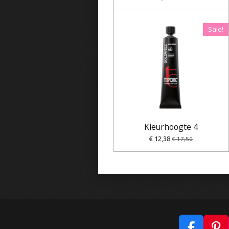
Sale!
Kleurhoogte 4
€ 12,38
€ 17,50