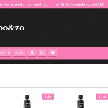
les voor gezond en glanzend haar!
Gratis Verzenden boven €100,-
oo&zo
TACT
BLOG
Sale!
Sale!