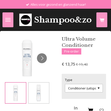
Alles voor gezond en glanzend haar!
Ga
direct
naar
Shampoo&zo
de
hoofdinhoud
Ultra Volume
Conditioner
Pre-order
€ 13,75
€ 19,40
Type
In