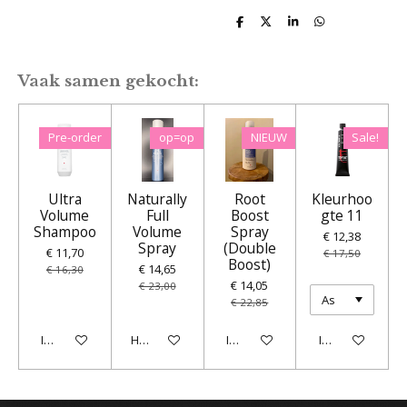
D
D
S
D
e
e
h
e
l
e
a
l
e
l
r
e
n
e
n
Vaak samen gekocht:
Pre-order
op=op
NIEUW
Sale!
Ultra
Naturally
Root
Kleurhoo
Volume
Full
Boost
gte 11
Shampoo
Volume
Spray
€ 12,38
Spray
(Double
€ 11,70
€ 17,50
Boost)
€ 14,65
€ 16,30
€ 14,05
€ 23,00
€ 22,85
In winkelwagen
Houd mij op de hoogte
In winkelwagen
In winkelwagen