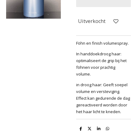
Uitverkocht
Föhn en finish volumespray.
In handdoekdroog haar:
optimaliseert de grip bij het
föhnen voor prachtig
volume.
in droog haar: Geeft soepel
volume en versteviging.
Effect kan gedurende de dag
gereactiveerd worden door
het haar licht te kneden.
D
D
S
D
e
e
h
e