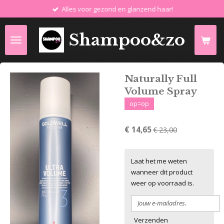
Alles voor gezond en glanzend haar!
Ga
direct
naar
Shampoo&zo
de
hoofdinhoud
Naturally Full
Volume Spray
op=op
€ 14,65
€ 23,00
Laat het me weten
wanneer dit product
weer op voorraad is.
Verzenden