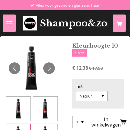
Alles voor gezond en glanzend haar!
Ga
direct
naar
Shampoo&zo
de
hoofdinhoud
Kleurhoogte 10
Sale!
€ 12,38
€ 17,50
Tint
In
winkelwagen