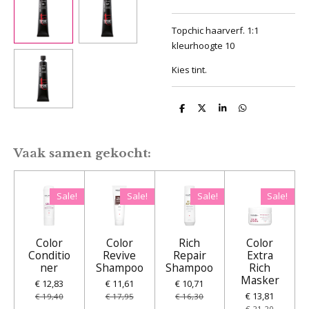
Topchic haarverf. 1:1
kleurhoogte 10
Kies tint.
D
D
S
D
e
e
h
e
l
e
a
l
e
l
r
e
n
e
n
Vaak samen gekocht:
Sale!
Sale!
Sale!
Sale!
Color
Color
Rich
Color
Conditio
Revive
Repair
Extra
ner
Shampoo
Shampoo
Rich
Masker
€ 12,83
€ 11,61
€ 10,71
€ 13,81
€ 19,40
€ 17,95
€ 16,30
€ 21,20