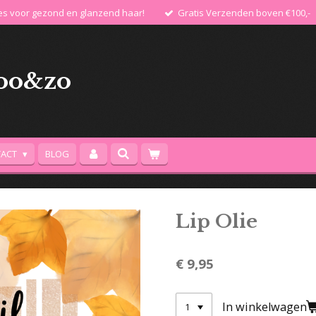
les voor gezond en glanzend haar!
Gratis Verzenden boven €100,-
oo&zo
TACT
BLOG
Lip Olie
€ 9,95
In winkelwagen