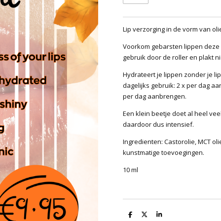
Lip verzorging in de vorm van oli
Voorkom gebarsten lippen deze he
gebruik door de roller en plakt ni
Hydrateert je lippen zonder je li
dagelijks gebruik: 2 x per dag aa
per dag aanbrengen.
Een klein beetje doet al heel veel
daardoor dus intensief.
Ingredienten: Castorolie, MCT oli
kunstmatige toevoegingen.
10 ml
D
D
S