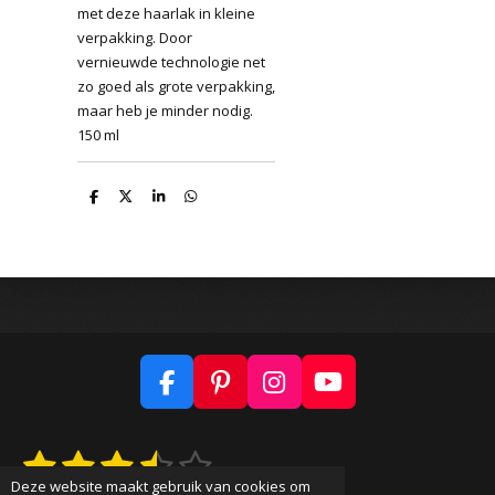
met deze haarlak in kleine
verpakking. Door
vernieuwde technologie net
zo goed als grote verpakking,
maar heb je minder nodig.
150 ml
D
D
S
D
e
e
h
e
l
e
a
l
e
l
r
e
n
e
n
F
P
I
Y
a
i
n
o
c
n
s
u
1
2
3
4
5
S
R
e
t
t
T
t
a
Deze website maakt gebruik van cookies om
b
e
a
u
e