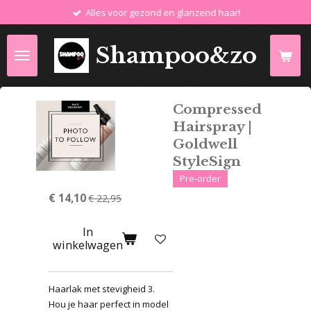
Alles voor gezond en glanzend haar!
Ga
direct
naar
Shampoo&zo
de
hoofdinhoud
Compressed
Hairspray |
Goldwell
StyleSign
Pre-order
€ 14,10
€ 22,95
In
winkelwagen
Haarlak met stevigheid 3.
Hou je haar perfect in model