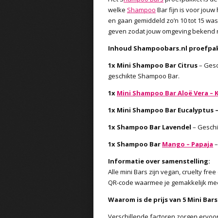
welke
Shampoo
Bar fijn is voor jouw
en gaan gemiddeld zo’n 10 tot 15 wa
geven zodat jouw omgeving bekend ra
Inhoud Shampoobars.nl proefpa
1x Mini Shampoo Bar Citrus
– Gesc
geschikte Shampoo Bar.
1x
Mini Shampoo Bar Aloë Vera 
1x Mini Shampoo Bar Eucalyptus –
1x Shampoo Bar Lavendel
– Geschi
1x Shampoo Bar
Mango – Papaja
–
Informatie over samenstelling:
Alle mini Bars zijn vegan, cruelty fr
QR-code waarmee je gemakkelijk meer 
Waarom is de prijs van 5 Mini Ba
Verschillende factoren zorgen ervoor