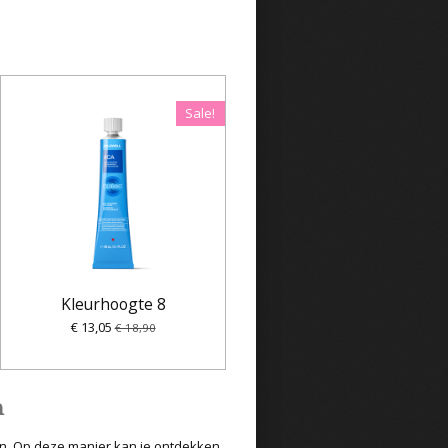
Sale!
Kleurhoogte 8
€ 13,05
€ 18,90
n
en. Op deze manier kan je ontdekken