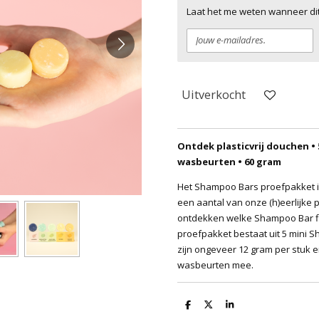
Laat het me weten wanneer dit
Uitverkocht
Ontdek plasticvrij douchen • 
wasbeurten • 60 gram
Het Shampoo Bars proefpakket i
een aantal van onze (h)eerlijke
ontdekken welke Shampoo Bar fij
proefpakket bestaat uit 5 mini
zijn ongeveer 12 gram per stuk e
wasbeurten mee.
D
D
S
e
e
h