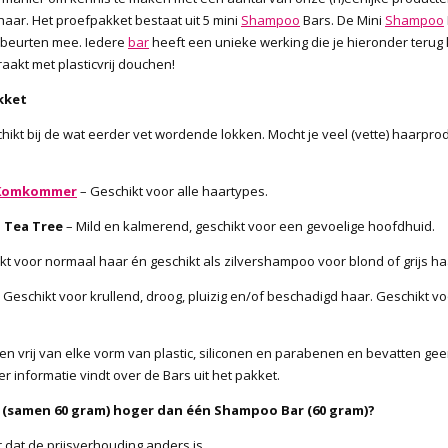
 haar. Het proefpakket bestaat uit 5 mini
Shampoo
Bars. De Mini
Shampoo
sbeurten mee. Iedere
bar
heeft een unieke werking die je hieronder terug
akt met plasticvrij douchen!
kket
hikt bij de wat eerder vet wordende lokken. Mocht je veel (vette) haarpro
– Komkommer
– Geschikt voor alle haartypes.
 Tea Tree
– Mild en kalmerend, geschikt voor een gevoelige hoofdhuid.
kt voor normaal haar én geschikt als zilvershampoo voor blond of grijs ha
 Geschikt voor krullend, droog, pluizig en/of beschadigd haar. Geschikt 
ee en vrij van elke vorm van plastic, siliconen en parabenen en bevatten g
informatie vindt over de Bars uit het pakket.
rs (samen 60 gram) hoger dan één Shampoo Bar (60 gram)?
 dat de prijsverhouding anders is