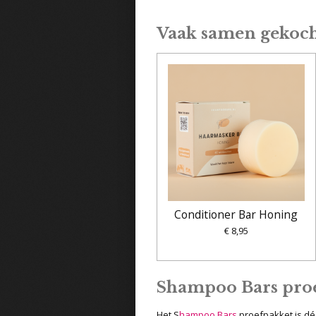
Vaak samen gekoc
Conditioner Bar Honing
€ 8,95
Shampoo Bars proe
Het S
hampoo Bars
proefpakket is dé