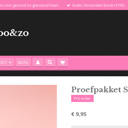
les voor gezond en glanzend haar!
Gratis Verzenden boven €100,-
oo&zo
TACT
BLOG
Proefpakket 
Pre-order
€ 9,95