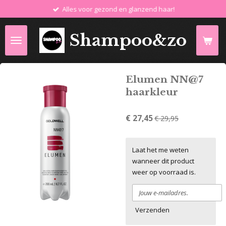
Alles voor gezond en glanzend haar!
Ga
direct
naar
Shampoo&zo
de
hoofdinhoud
Elumen NN@7
haarkleur
€ 27,45
€ 29,95
Laat het me weten
wanneer dit product
weer op voorraad is.
Verzenden