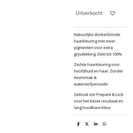
Uitverkocht
Natuurlijke donkerblonde
haarkleuring met meer
pigmenten voor extra
grijsdekking. Dekt tot 100%.
Zachte haarkleuring voor
hoofdhuid en haar. Zonder
Ammoniak &
waterstofperoxide
Gebruik icm Prepare & Lock
voor het beste resultaat en
lang houdbare kleur
D
D
S
D
e
e
h
e