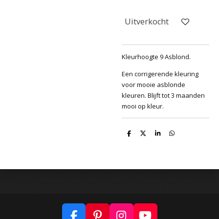
Uitverkocht
Kleurhoogte 9 Asblond.
Een corrigerende kleuring
voor mooie asblonde
kleuren. Blijft tot 3 maanden
mooi op kleur.
D
D
S
D
e
e
h
e
l
e
a
l
e
l
r
e
n
e
n