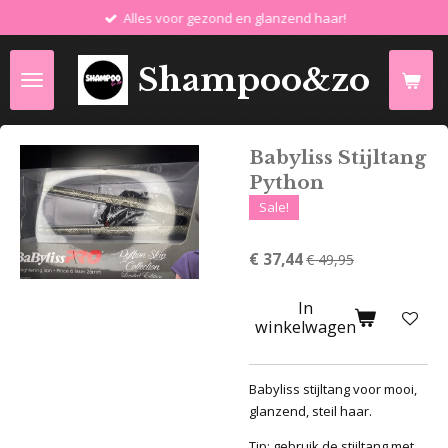
Alles voor gezond en glanzend haar!
Ga
direct
naar
Shampoo&zo
de
hoofdinhoud
Babyliss Stijltang
Python
Sale!
€ 37,44
€ 49,95
In
winkelwagen
Babyliss stijltang voor mooi,
glanzend, steil haar.
Tip: gebruik de stijltang met